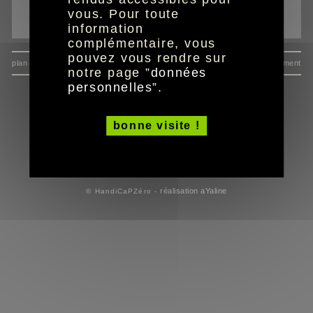
imprimer la page
vous. Pour toute
envoyer à un ami
information
complémentaire, vous
pouvez vous rendre sur
plan du site
données personnelles
mentions
consentement
notre page ”
données
personnelles
”.
bonne visite !
réalisation aYaline
© HandiCaPZéro -