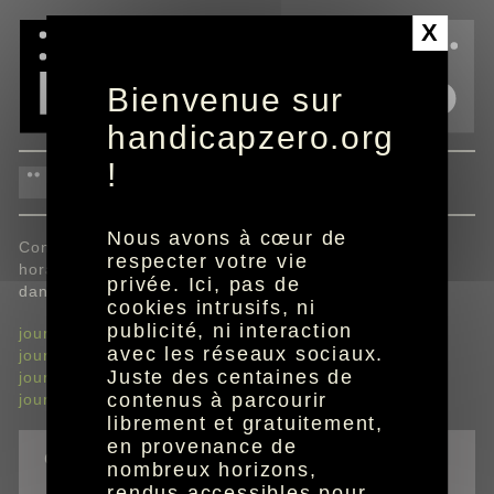
Panneau de gestion des cookies
X
Bienvenue sur
handicapzero.org
!
calendrier du championnat
Nous avons à cœur de
Consultez les résultats de chaque rencontre et les
respecter votre vie
horaires des journées à venir sur handicapzero.org,
privée. Ici, pas de
dans l'espace sport, rubrique Ligue 1.
cookies intrusifs, ni
publicité, ni interaction
journées 1 à 10
avec les réseaux sociaux.
journées 11 à 20
Juste des centaines de
journées 21 à 30
contenus à parcourir
journées 31 à 38
librement et gratuitement,
en provenance de
outils
nombreux horizons,
rendus accessibles pour