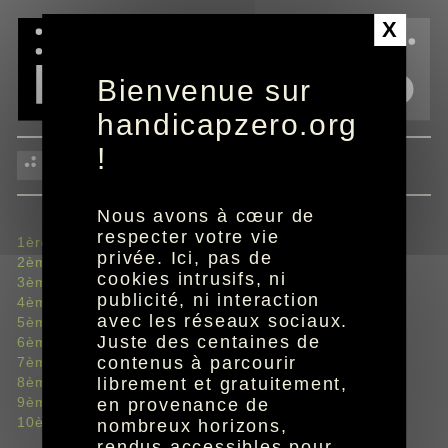
Panneau de gestion des cookies
X
Bienvenue sur
handicapzero.org
!
journées 1 à 10
Nous avons à cœur de
respecter votre vie
1ère journée du 7 au 9 août
privée. Ici, pas de
2ème journée du 14 au 16 août
cookies intrusifs, ni
3ème journée du 21 au 23 août
publicité, ni interaction
4ème journée du 28 au 30 août
avec les réseaux sociaux.
5ème journée du 11 au 13 septembre
Juste des centaines de
6ème journée du 18 au 20 septembre
contenus à parcourir
7ème journée du 22 au 24 septembre
8ème journée du 25 au 27 septembre
librement et gratuitement,
9ème journée du 2 au 4 octobre
en provenance de
10ème journée du 16 au 18 octobre
nombreux horizons,
rendus accessibles pour