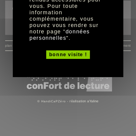
vous. Pour toute
outils
information
complémentaire, vous
imprimer la page
pouvez vous rendre sur
envoyer à un ami
notre page ”
données
personnelles
”.
plan du site
données personnelles
mentions
consentement
bonne visite !
réalisation aYaline
© HandiCaPZéro -