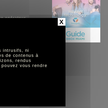
re opérateur,
X
re opérateur,
intrusifs, ni
nes de contenus à
izons, rendus
s pouvez vous rendre
re opérateur,
re opérateur,