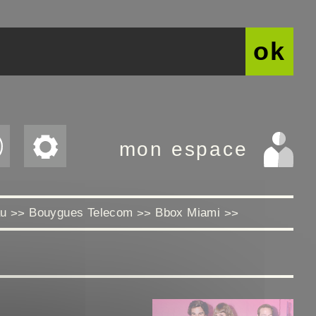
ok
mon espace
au
Bouygues Telecom
Bbox Miami
>>
>>
>>