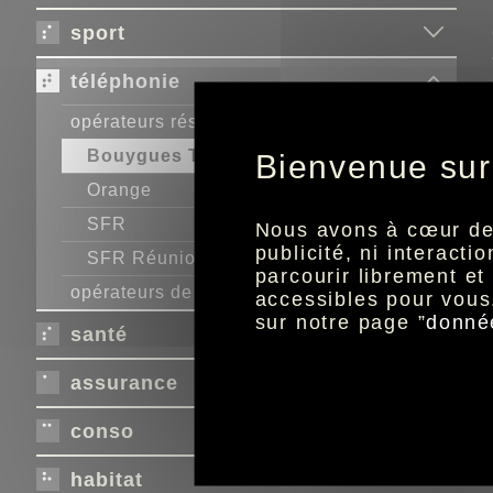
sport
téléphonie
opérateurs réseau
Bouygues Telecom
Bienvenue sur
Orange
SFR
Nous avons à cœur de r
publicité, ni interact
SFR Réunion
parcourir librement e
opérateurs de réseau mobile virtuel
accessibles pour vous
sur notre page ”
donné
santé
assurance
conso
habitat