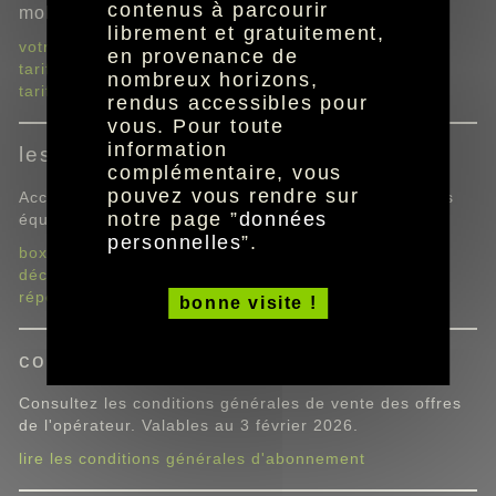
contenus à parcourir
mobile, fixe et internet.
librement et gratuitement,
votre guide
en provenance de
tarifs offres mobile
nombreux horizons,
tarifs offres Box
rendus accessibles pour
vous. Pour toute
information
les équipements
complémentaire, vous
pouvez vous rendre sur
Accédez aux manuels d'utilisation et d'installation des
notre page ”
données
équipements SFR.
personnelles
”.
box
décodeur
répéteur
bonne visite !
conditions générales d'abonnement
Consultez les conditions générales de vente des offres
de l'opérateur. Valables au 3 février 2026.
lire les conditions générales d'abonnement