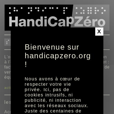
Panneau de gestion des cookies
X
SFR
Bienvenue sur
handicapzero.org
L'opérateur adapte gratuitement sa documentation
à l'ensemble de ses clients fixe, mobile et internet :
!
factures, offres et services, conditions générales de
vente, manuel d'installation et d'utilisation des
équipements SFR.
Nous avons à cœur de
respecter votre vie
activer ma facture adaptée SFR
privée. Ici, pas de
cookies intrusifs, ni
publicité, ni interaction
les offres
avec les réseaux sociaux.
Juste des centaines de
Accédez à votre guide et aux tarifs des offres