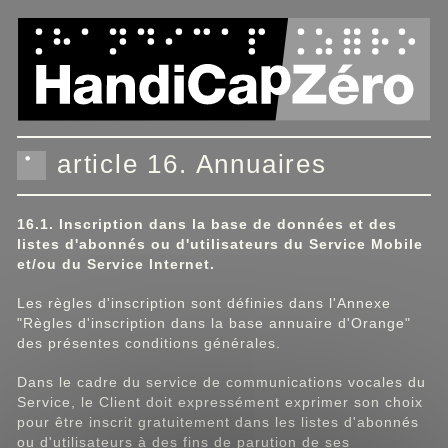
Panneau de gestion des cookies
article 16. Annuaires
16.1. Inscription dans la base de données et des
listes d'abonnés ou d'utilisateurs du Service Mobile
et/ou du Service Internet.
Les règles d'inscription sont définies dans l'Annexe
"Règles d'inscription dans la base annuaire d'Orange"
des présentes conditions générales.
Dans le cadre du service de communications vocales du
Service, le Client doit expressément exprimer son choix
pour être inscrit gratuitement dans les listes d'abonnés
ou d'utilisateurs à des fins de parution de ses