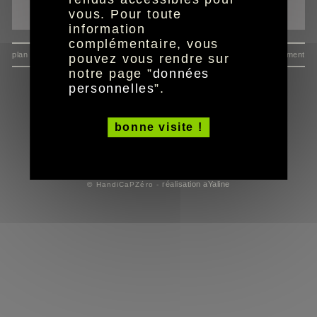
envoyer à un ami
vous. Pour toute
information
complémentaire, vous
plan du site
données personnelles
mentions
consentement
pouvez vous rendre sur
notre page ”
données
personnelles
”.
bonne visite !
réalisation aYaline
© HandiCaPZéro -