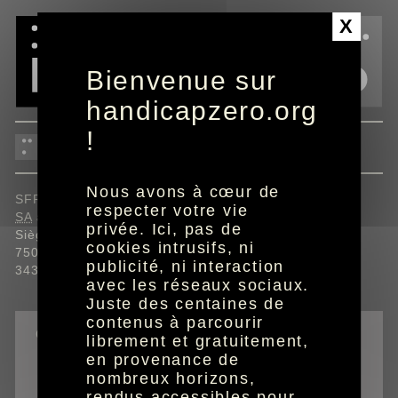
Panneau de gestion des cookies
X
Bienvenue sur
handicapzero.org
!
mentions légales
Nous avons à cœur de
SFR.
respecter votre vie
SA
au capital de 3 423 265 720 €.
privée. Ici, pas de
Siège social : 16 rue du Général Alain de Boissieu,
cookies intrusifs, ni
75015 Paris.
publicité, ni interaction
343 059 564 RCS Paris.
avec les réseaux sociaux.
Juste des centaines de
contenus à parcourir
outils
librement et gratuitement,
en provenance de
recevoir l'édition adaptée
nombreux horizons,
imprimer la page
rendus accessibles pour