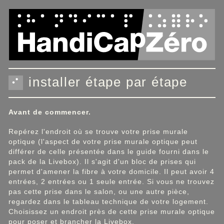
Panneau de gestion des cookies
installer étape par étape
Avant de commencer.
Repérez l'endroit où se trouve votre prise murale
optique (l'aspect de votre prise murale optique peut
différer de celle présentée dans le guide fourni dans le
pack de la Livebox). Il s'agit d'un bloc de prises qui
permet d'amener la fibre à votre domicile. Il peut avoir 4
entrées, 2 entrées ou 1 seule entrée. Si vous ne trouvez
pas cette prise dans le salon, ou une autre pièce,
regardez dans le tableau technique de votre logement.
Choisissez un endroit près de cette prise murale optique
pour poser et brancher la Livebox.