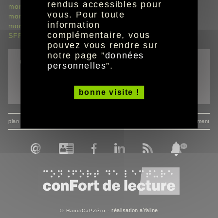
rendus accessibles pour
mon pack SFR Box 8 ADSL
vous. Pour toute
mon pack SFR Box 8 Fibre
information
mon pack SFR Box 8 THD
complémentaire, vous
SFR Box 10+
pouvez vous rendre sur
notre page ”
données
outils
personnelles
”.
imprimer la page
bonne visite !
envoyer à un ami
plan du site
données personnelles
mentions
consentement
réalisation aYaline
© HandiCaPZéro -