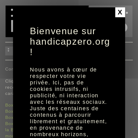
Panneau de gestion des cookies
X
Bienvenue sur
handicapzero.org
box
!
Nous avons à cœur de
Consultez les documents directement en ligne.
respecter votre vie
Cliquez sur l'outil "recevoir l'édition adaptée" pour
privée. Ici, pas de
recevoir gratuitement à domicile l'édition braille,
cookies intrusifs, ni
caractères agrandis ou audio (
CD
).
publicité, ni interaction
avec les réseaux sociaux.
Box
5G
Juste des centaines de
Box
5G
WiFi 7
contenus à parcourir
Box 7
librement et gratuitement,
Box plus de SFR
en provenance de
la Box 4K de SFR
nombreux horizons,
module SFR Box 8X