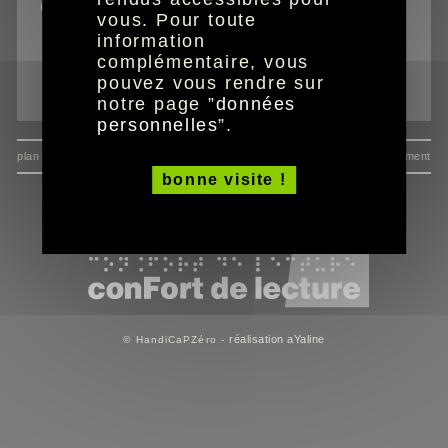
outils
vous. Pour toute
information
recevoir l'édition adaptée
complémentaire, vous
imprimer la page
pouvez vous rendre sur
envoyer à un ami
notre page ”
données
personnelles
”.
plan du site
données personnelles
mentions
consentement
bonne visite !
réalisation aYaline
© HandiCaPZéro -