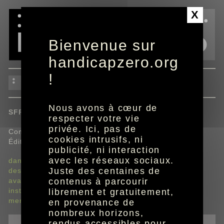
Panneau de gestion des cookies
X
Bienvenue sur
handicapzero.org
!
Box 7
Nous avons à cœur de
SFR.
respecter votre vie
privée. Ici, pas de
Comment installer mon pack SFR Box 7 ?
cookies intrusifs, ni
Édition mars 2023.
publicité, ni interaction
avec les réseaux sociaux.
dans votre pack SFR Box 7
Juste des centaines de
description de vos équipements
avant de commencer l'installation
contenus à parcourir
installation
librement et gratuitement,
mentions légales
en provenance de
nombreux horizons,
rendus accessibles pour