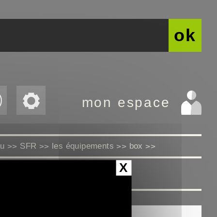
ok
mon espace
au
SFR
les équipements
box
>>
>>
>>
>>
X