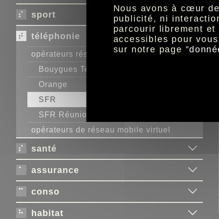
Nous avons à cœur de r
sport
publicité, ni interact
parcourir librement e
téléphonie
accessibles pour vous
sur notre page ”
donné
opérateurs réseau
Bouygues Telecom
Orange
SFR
SFR Réunion
opérateurs de réseau mobile virtuel
santé
assurance
conso
habitat