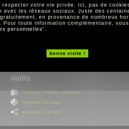
especter votre vie privée. Ici, pas de cookies 
Box
5G
.
ion avec les réseaux sociaux. Juste des centai
Édition 22 février 2024.
t gratuitement, en provenance de nombreux hor
. Pour toute information complémentaire, vou
description de la Box
5G
es personnelles
”.
comment installer ma Box
5G
?
témoins lumineux
dépannage et questions fréquentes
contacts et mentions légales
bonne visite !
outils
recevoir l'édition adaptée
imprimer la page
envoyer à un ami