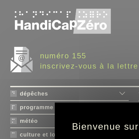
Panneau de gestion des cookies
numéro 155
inscrivez-vous à la lettre
dépêches
programme télé
météo
Bienvenue sur
culture et loisirs