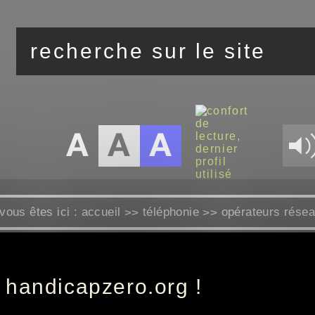
vous êtes ici :
accueil
téléphonie
opérateurs rése
>>
>>
Box
5G
 handicapzero.org !
SFR.