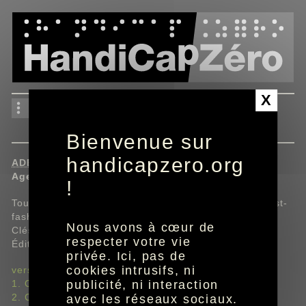
Panneau de gestion des cookies
X
les impacts de la mode et
de la fast-fashion
Bienvenue sur
handicapzero.org
ADEME
.
Agence de la transition écologique.
!
Tout comprendre : les impacts de la mode et de la fast-
fashion.
Nous avons à cœur de
Clés pour agir.
respecter votre vie
Édition mai 2025.
privée. Ici, pas de
cookies intrusifs, ni
vers une mode durable ?
publicité, ni interaction
1. Où sont produits nos vêtements et chaussures ?
2. Comment sont-ils fabriqués ?
avec les réseaux sociaux.