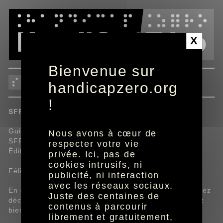
Panneau de gestion des cookies
X
Bienvenue sur
SFR Box 10+
handicapzero.org
!
SFR.
Guide d'installation.
Nous avons à cœur de
SFR Box 10+.
respecter votre vie
Édition septembre 2025.
privée. Ici, pas de
cookies intrusifs, ni
Félicitations !
publicité, ni interaction
avec les réseaux sociaux.
En choisissant la SFR Box 10+ et son WiFi 7, vous avez
Juste des centaines de
décidé de passer à la vitesse supérieure et vous avez
contenus à parcourir
bien fait !
librement et gratuitement,